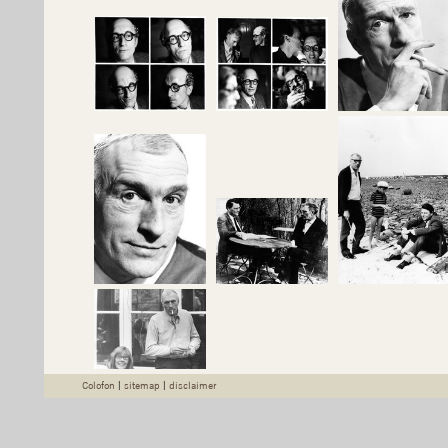
Colofon
|
sitemap
|
disclaimer