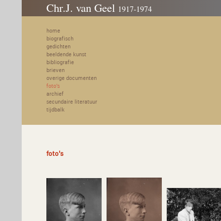
Chr.J. van Geel
1917-1974
home
biografisch
gedichten
beeldende kunst
bibliografie
brieven
overige documenten
foto's
archief
secundaire literatuur
tijdbalk
foto's