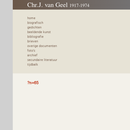
Chr.J. van Geel
1917-1974
home
biografisch
gedichten
beeldende kunst
bibliografie
brieven
overige documenten
foto's
archief
secundaire literatuur
tijdbalk
?n=65