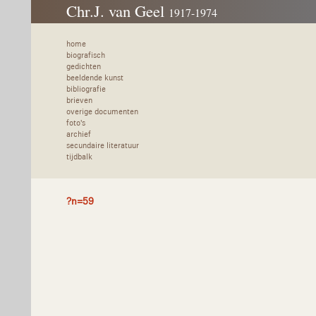
Chr.J. van Geel
1917-1974
home
biografisch
gedichten
beeldende kunst
bibliografie
brieven
overige documenten
foto's
archief
secundaire literatuur
tijdbalk
?n=59