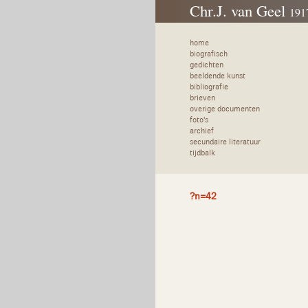
Chr.J. van Geel
191
home
biografisch
gedichten
beeldende kunst
bibliografie
brieven
overige documenten
foto's
archief
secundaire literatuur
tijdbalk
?n=42