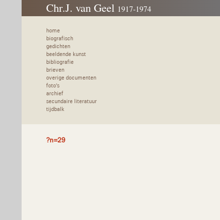
Chr.J. van Geel
1917-1974
home
biografisch
gedichten
beeldende kunst
bibliografie
brieven
overige documenten
foto's
archief
secundaire literatuur
tijdbalk
?n=29