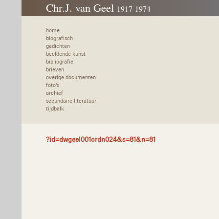
Chr.J. van Geel
1917-1974
home
biografisch
gedichten
beeldende kunst
bibliografie
brieven
overige documenten
foto's
archief
secundaire literatuur
tijdbalk
?id=dwgeel001ordn024&s=81&n=81