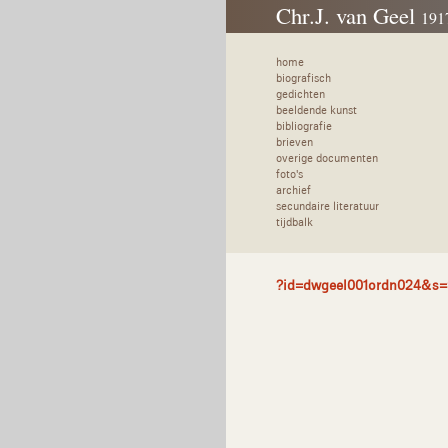
Chr.J. van Geel
191
home
biografisch
gedichten
beeldende kunst
bibliografie
brieven
overige documenten
foto's
archief
secundaire literatuur
tijdbalk
?id=dwgeel001ordn024&s