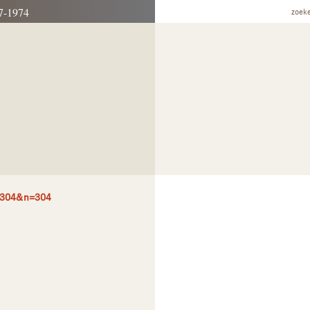
7-1974
zoek
=304&n=304