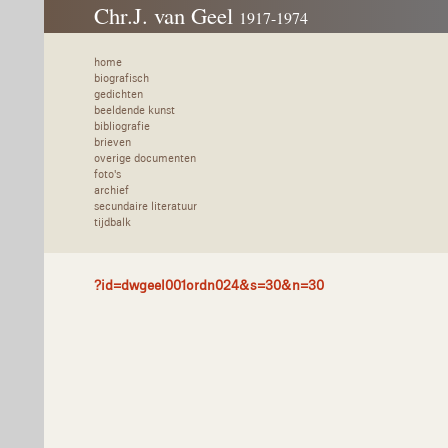
Chr.J. van Geel
1917-1974
home
biografisch
gedichten
beeldende kunst
bibliografie
brieven
overige documenten
foto's
archief
secundaire literatuur
tijdbalk
?id=dwgeel001ordn024&s=30&n=30