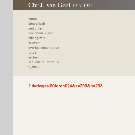
Chr.J. van Geel
1917-1974
home
biografisch
gedichten
beeldende kunst
bibliografie
brieven
overige documenten
foto's
archief
secundaire literatuur
tijdbalk
?id=dwgeel001ordn024&s=293&n=293