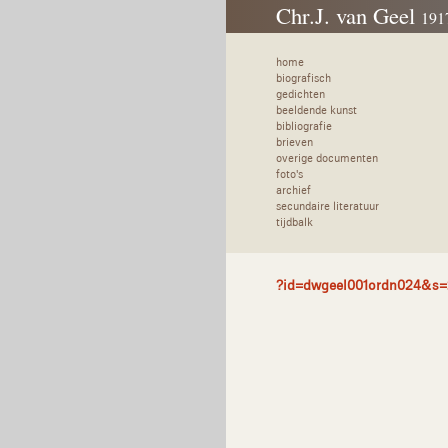
Chr.J. van Geel
191
home
biografisch
gedichten
beeldende kunst
bibliografie
brieven
overige documenten
foto's
archief
secundaire literatuur
tijdbalk
?id=dwgeel001ordn024&s