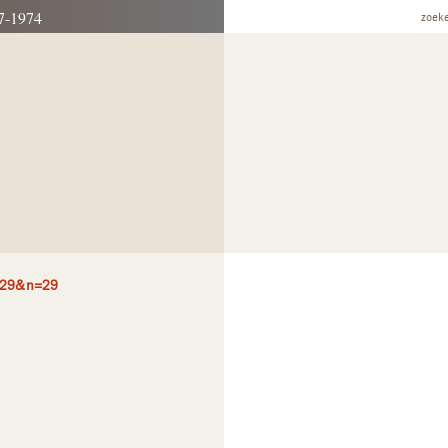
7-1974
zoek
=29&n=29