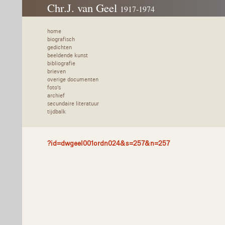
Chr.J. van Geel
1917-1974
home
biografisch
gedichten
beeldende kunst
bibliografie
brieven
overige documenten
foto's
archief
secundaire literatuur
tijdbalk
?id=dwgeel001ordn024&s=257&n=257