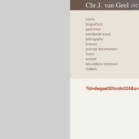
Chr.J. van Geel
191
home
biografisch
gedichten
beeldende kunst
bibliografie
brieven
overige documenten
foto's
archief
secundaire literatuur
tijdbalk
?id=dwgeel001ordn024&s