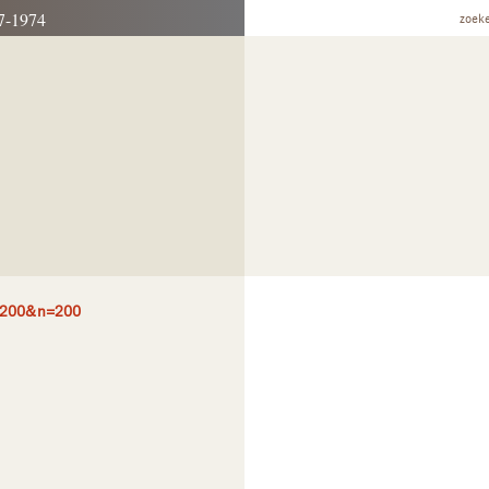
7-1974
zoek
=200&n=200