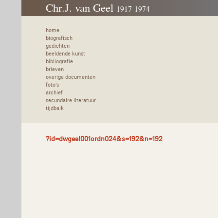
Chr.J. van Geel
1917-1974
home
biografisch
gedichten
beeldende kunst
bibliografie
brieven
overige documenten
foto's
archief
secundaire literatuur
tijdbalk
?id=dwgeel001ordn024&s=192&n=192