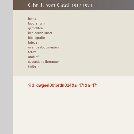
Chr.J. van Geel
1917-1974
home
biografisch
gedichten
beeldende kunst
bibliografie
brieven
overige documenten
foto's
archief
secundaire literatuur
tijdbalk
?id=dwgeel001ordn024&s=171&n=171