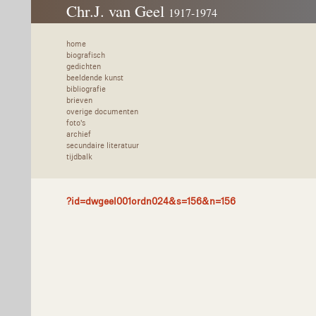
Chr.J. van Geel
1917-1974
home
biografisch
gedichten
beeldende kunst
bibliografie
brieven
overige documenten
foto's
archief
secundaire literatuur
tijdbalk
?id=dwgeel001ordn024&s=156&n=156