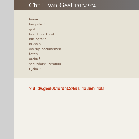
Chr.J. van Geel
1917-1974
home
biografisch
gedichten
beeldende kunst
bibliografie
brieven
overige documenten
foto's
archief
secundaire literatuur
tijdbalk
?id=dwgeel001ordn024&s=138&n=138