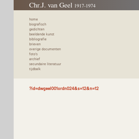
Chr.J. van Geel
1917-1974
home
biografisch
gedichten
beeldende kunst
bibliografie
brieven
overige documenten
foto's
archief
secundaire literatuur
tijdbalk
?id=dwgeel001ordn024&s=12&n=12