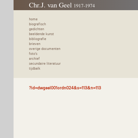
Chr.J. van Geel
1917-1974
home
biografisch
gedichten
beeldende kunst
bibliografie
brieven
overige documenten
foto's
archief
secundaire literatuur
tijdbalk
?id=dwgeel001ordn024&s=113&n=113