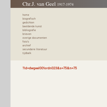
Chr.J. van Geel
1917-1974
home
biografisch
gedichten
beeldende kunst
bibliografie
brieven
overige documenten
foto's
archief
secundaire literatuur
tijdbalk
?id=dwgeel001ordn023&s=75&n=75