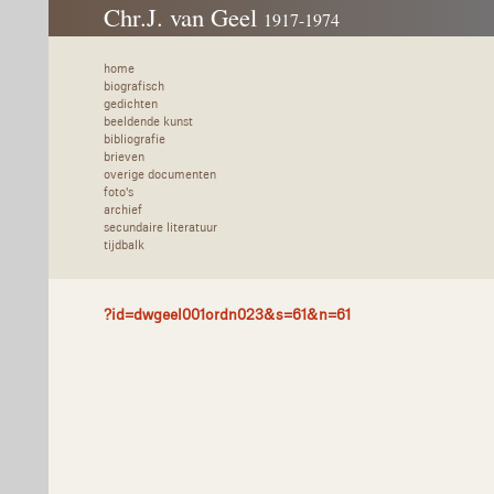
Chr.J. van Geel
1917-1974
home
biografisch
gedichten
beeldende kunst
bibliografie
brieven
overige documenten
foto's
archief
secundaire literatuur
tijdbalk
?id=dwgeel001ordn023&s=61&n=61