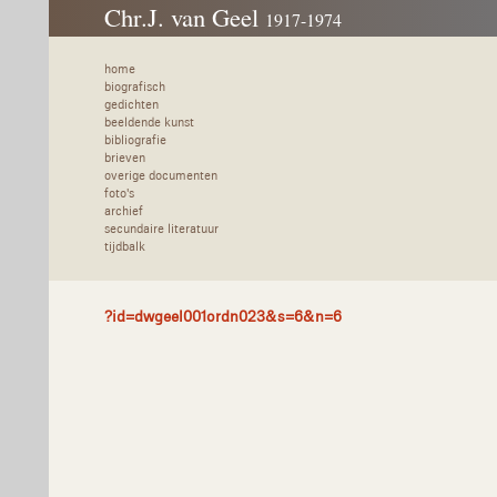
Chr.J. van Geel
1917-1974
home
biografisch
gedichten
beeldende kunst
bibliografie
brieven
overige documenten
foto's
archief
secundaire literatuur
tijdbalk
?id=dwgeel001ordn023&s=6&n=6