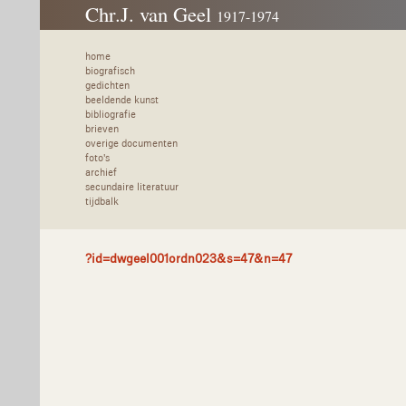
Chr.J. van Geel
1917-1974
home
biografisch
gedichten
beeldende kunst
bibliografie
brieven
overige documenten
foto's
archief
secundaire literatuur
tijdbalk
?id=dwgeel001ordn023&s=47&n=47