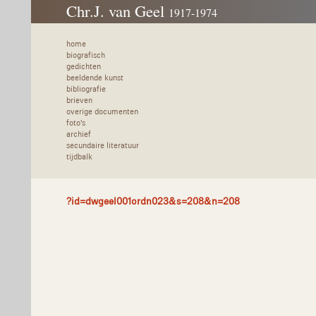
Chr.J. van Geel
1917-1974
home
biografisch
gedichten
beeldende kunst
bibliografie
brieven
overige documenten
foto's
archief
secundaire literatuur
tijdbalk
?id=dwgeel001ordn023&s=208&n=208