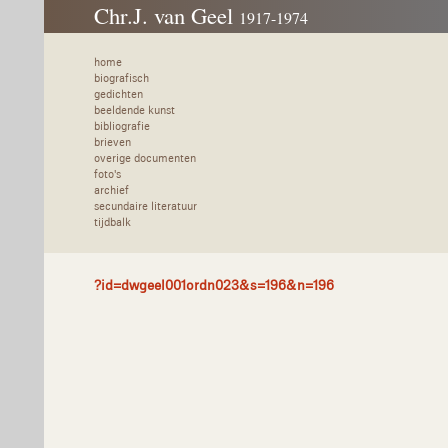
Chr.J. van Geel
1917-1974
home
biografisch
gedichten
beeldende kunst
bibliografie
brieven
overige documenten
foto's
archief
secundaire literatuur
tijdbalk
?id=dwgeel001ordn023&s=196&n=196