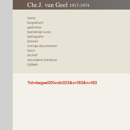
Chr.J. van Geel
1917-1974
home
biografisch
gedichten
beeldende kunst
bibliografie
brieven
overige documenten
foto's
archief
secundaire literatuur
tijdbalk
?id=dwgeel001ordn023&s=183&n=183