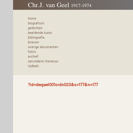
Chr.J. van Geel
1917-1974
home
biografisch
gedichten
beeldende kunst
bibliografie
brieven
overige documenten
foto's
archief
secundaire literatuur
tijdbalk
?id=dwgeel001ordn023&s=177&n=177