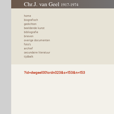
Chr.J. van Geel
1917-1974
home
biografisch
gedichten
beeldende kunst
bibliografie
brieven
overige documenten
foto's
archief
secundaire literatuur
tijdbalk
?id=dwgeel001ordn023&s=153&n=153