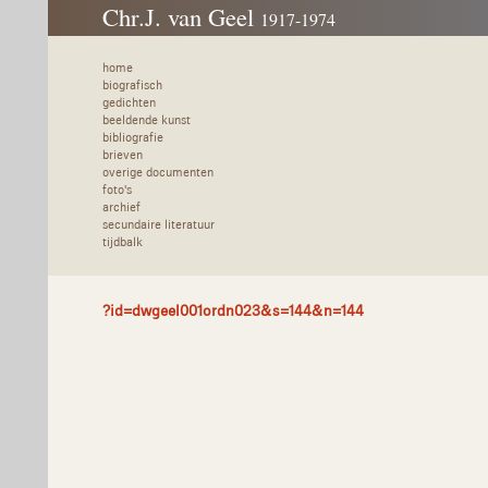
Chr.J. van Geel
1917-1974
home
biografisch
gedichten
beeldende kunst
bibliografie
brieven
overige documenten
foto's
archief
secundaire literatuur
tijdbalk
?id=dwgeel001ordn023&s=144&n=144