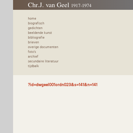
Chr.J. van Geel
1917-1974
home
biografisch
gedichten
beeldende kunst
bibliografie
brieven
overige documenten
foto's
archief
secundaire literatuur
tijdbalk
?id=dwgeel001ordn023&s=141&n=141