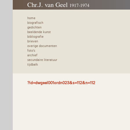
Chr.J. van Geel
1917-1974
home
biografisch
gedichten
beeldende kunst
bibliografie
brieven
overige documenten
foto's
archief
secundaire literatuur
tijdbalk
?id=dwgeel001ordn023&s=112&n=112