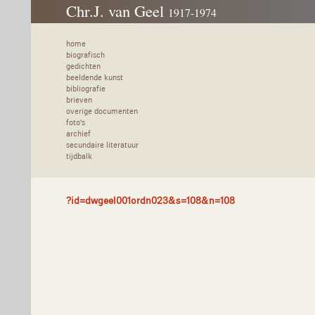
Chr.J. van Geel
1917-1974
home
biografisch
gedichten
beeldende kunst
bibliografie
brieven
overige documenten
foto's
archief
secundaire literatuur
tijdbalk
?id=dwgeel001ordn023&s=108&n=108