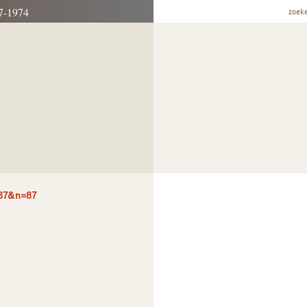
7-1974
zoek
=87&n=87