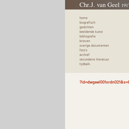
Chr.J. van Geel
191
home
biografisch
gedichten
beeldende kunst
bibliografie
brieven
overige documenten
foto's
archief
secundaire literatuur
tijdbalk
?id=dwgeel001ordn021&s