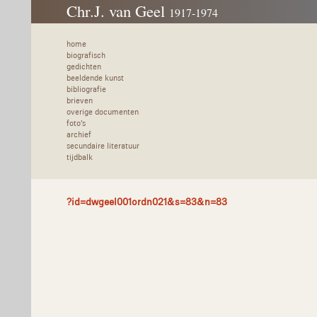
Chr.J. van Geel
1917-1974
home
biografisch
gedichten
beeldende kunst
bibliografie
brieven
overige documenten
foto's
archief
secundaire literatuur
tijdbalk
?id=dwgeel001ordn021&s=83&n=83