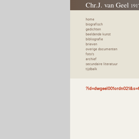
Chr.J. van Geel
191
home
biografisch
gedichten
beeldende kunst
bibliografie
brieven
overige documenten
foto's
archief
secundaire literatuur
tijdbalk
?id=dwgeel001ordn021&s