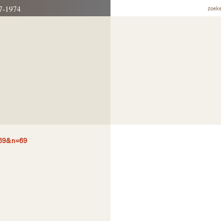
7-1974
zoek
=69&n=69