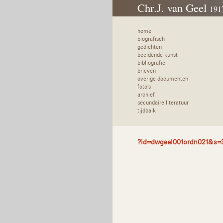
Chr.J. van Geel
191
home
biografisch
gedichten
beeldende kunst
bibliografie
brieven
overige documenten
foto's
archief
secundaire literatuur
tijdbalk
?id=dwgeel001ordn021&s