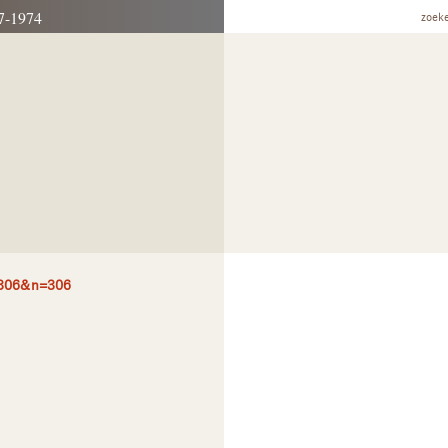
7-1974
zoek
=306&n=306