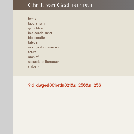
Chr.J. van Geel
1917-1974
home
biografisch
gedichten
beeldende kunst
bibliografie
brieven
overige documenten
foto's
archief
secundaire literatuur
tijdbalk
?id=dwgeel001ordn021&s=256&n=256