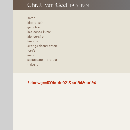
Chr.J. van Geel
1917-1974
home
biografisch
gedichten
beeldende kunst
bibliografie
brieven
overige documenten
foto's
archief
secundaire literatuur
tijdbalk
?id=dwgeel001ordn021&s=194&n=194