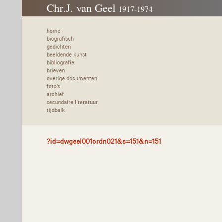
Chr.J. van Geel
1917-1974
home
biografisch
gedichten
beeldende kunst
bibliografie
brieven
overige documenten
foto's
archief
secundaire literatuur
tijdbalk
?id=dwgeel001ordn021&s=151&n=151