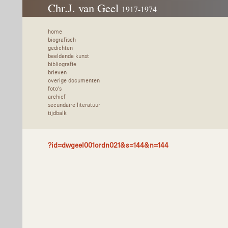
Chr.J. van Geel
1917-1974
home
biografisch
gedichten
beeldende kunst
bibliografie
brieven
overige documenten
foto's
archief
secundaire literatuur
tijdbalk
?id=dwgeel001ordn021&s=144&n=144