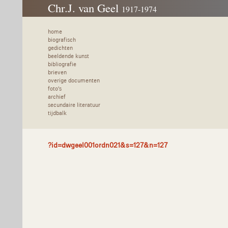
Chr.J. van Geel
1917-1974
home
biografisch
gedichten
beeldende kunst
bibliografie
brieven
overige documenten
foto's
archief
secundaire literatuur
tijdbalk
?id=dwgeel001ordn021&s=127&n=127