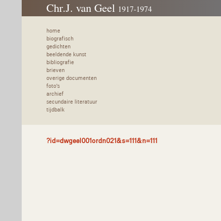
Chr.J. van Geel
1917-1974
home
biografisch
gedichten
beeldende kunst
bibliografie
brieven
overige documenten
foto's
archief
secundaire literatuur
tijdbalk
?id=dwgeel001ordn021&s=111&n=111