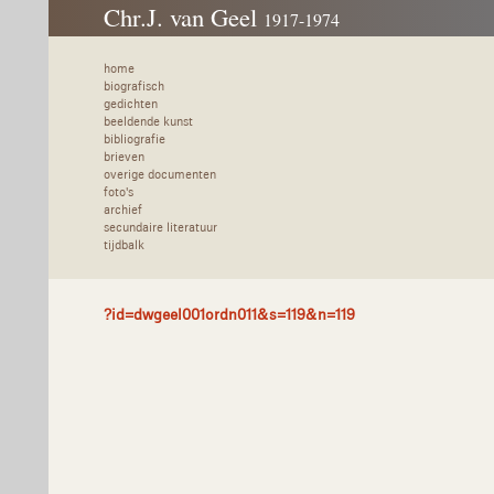
Chr.J. van Geel
1917-1974
home
biografisch
gedichten
beeldende kunst
bibliografie
brieven
overige documenten
foto's
archief
secundaire literatuur
tijdbalk
?id=dwgeel001ordn011&s=119&n=119