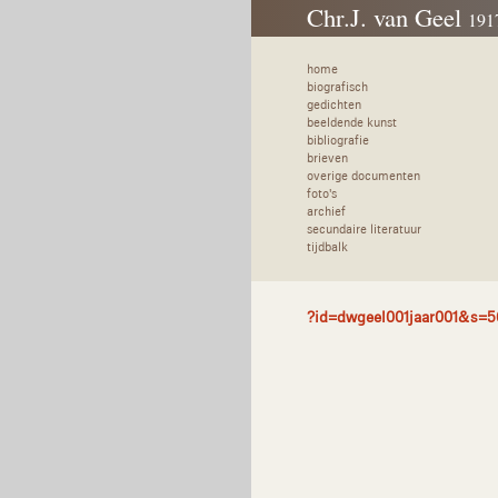
Chr.J. van Geel
191
home
biografisch
gedichten
beeldende kunst
bibliografie
brieven
overige documenten
foto's
archief
secundaire literatuur
tijdbalk
?id=dwgeel001jaar001&s=