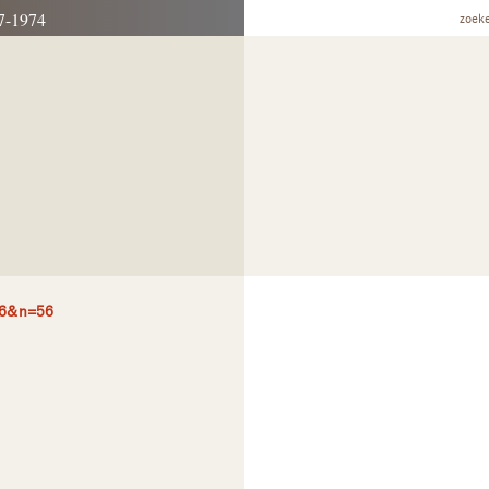
7-1974
zoek
56&n=56