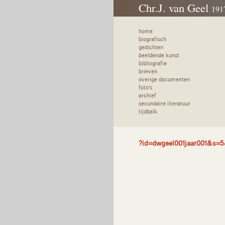
Chr.J. van Geel
191
home
biografisch
gedichten
beeldende kunst
bibliografie
brieven
overige documenten
foto's
archief
secundaire literatuur
tijdbalk
?id=dwgeel001jaar001&s=