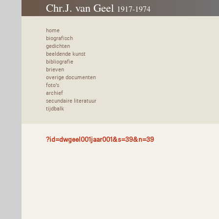
Chr.J. van Geel
1917-1974
home
biografisch
gedichten
beeldende kunst
bibliografie
brieven
overige documenten
foto's
archief
secundaire literatuur
tijdbalk
?id=dwgeel001jaar001&s=39&n=39