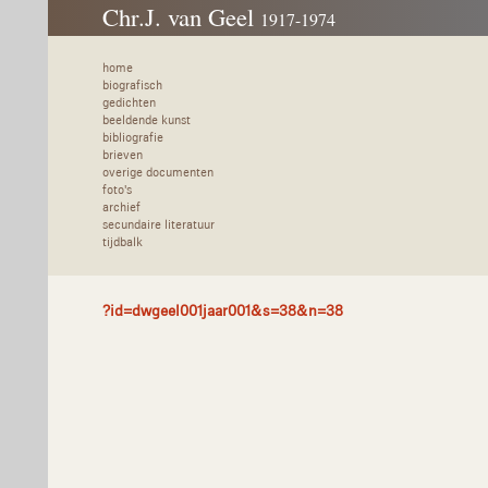
Chr.J. van Geel
1917-1974
home
biografisch
gedichten
beeldende kunst
bibliografie
brieven
overige documenten
foto's
archief
secundaire literatuur
tijdbalk
?id=dwgeel001jaar001&s=38&n=38