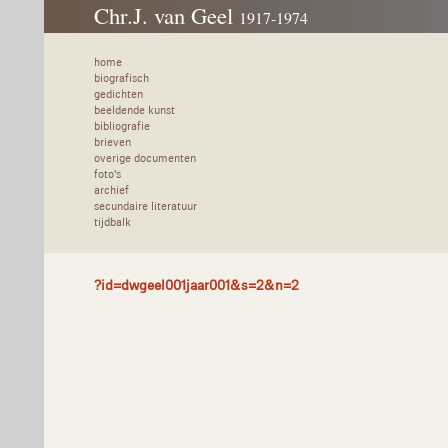
Chr.J. van Geel
1917-1974
home
biografisch
gedichten
beeldende kunst
bibliografie
brieven
overige documenten
foto's
archief
secundaire literatuur
tijdbalk
?id=dwgeel001jaar001&s=2&n=2