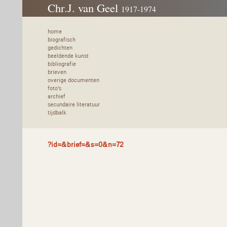
Chr.J. van Geel
1917-1974
home
biografisch
gedichten
beeldende kunst
bibliografie
brieven
overige documenten
foto's
archief
secundaire literatuur
tijdbalk
?id=&brief=&s=0&n=72