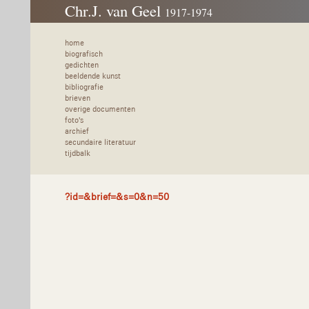
Chr.J. van Geel
1917-1974
home
biografisch
gedichten
beeldende kunst
bibliografie
brieven
overige documenten
foto's
archief
secundaire literatuur
tijdbalk
?id=&brief=&s=0&n=50