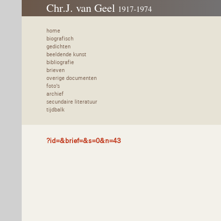
Chr.J. van Geel
1917-1974
home
biografisch
gedichten
beeldende kunst
bibliografie
brieven
overige documenten
foto's
archief
secundaire literatuur
tijdbalk
?id=&brief=&s=0&n=43